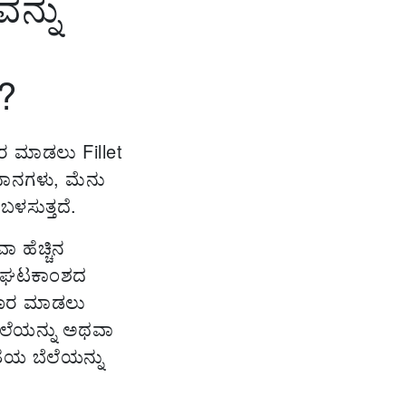
ನ್ನು
ೆ?
ಚಾರ ಮಾಡಲು Fillet
ಧಾನಗಳು, ಮೆನು
ಬಳಸುತ್ತದೆ.
ಾ ಹೆಚ್ಚಿನ
ರತಿ ಘಟಕಾಂಶದ
ಾಚಾರ ಮಾಡಲು
ಬೆಲೆಯನ್ನು ಅಥವಾ
ಯತೆಯ ಬೆಲೆಯನ್ನು