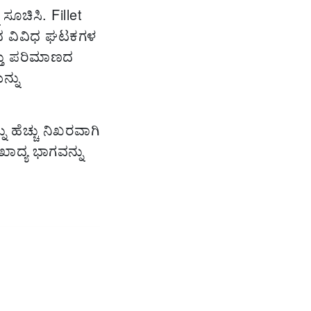
ೂಚಿಸಿ. Fillet
ದ ವಿವಿಧ ಘಟಕಗಳ
ತ್ತು ಪರಿಮಾಣದ
ನ್ನು
ು ಹೆಚ್ಚು ನಿಖರವಾಗಿ
ಾದ್ಯ ಭಾಗವನ್ನು