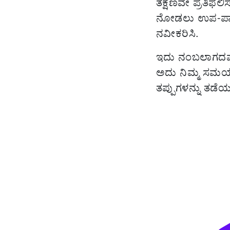
ತಕ್ಷಣವೇ ಪ್ರತಿಫಲ
ನೋಡಲು ಉಪ-ಪಾಕವ
ನವೀಕರಿಸಿ.
ಇದು ನಂಬಲಾಗದಷ್ಟು 
ಅದು ನಿಮ್ಮ ಸಮಯವನ
ತಪ್ಪುಗಳನ್ನು ತಡೆಯು