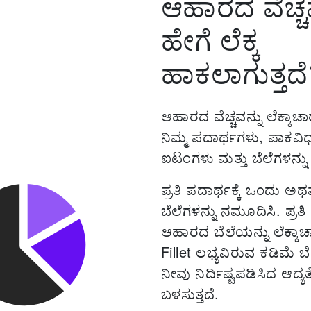
ಆಹಾರದ ವೆಚ್ಚವ
ಹೇಗೆ ಲೆಕ್ಕ
ಹಾಕಲಾಗುತ್ತದ
ಆಹಾರದ ವೆಚ್ಚವನ್ನು ಲೆಕ್ಕಾ
ನಿಮ್ಮ ಪದಾರ್ಥಗಳು, ಪಾಕವಿ
ಐಟಂಗಳು ಮತ್ತು ಬೆಲೆಗಳನ್ನು 
ಪ್ರತಿ ಪದಾರ್ಥಕ್ಕೆ ಒಂದು ಅಥವ
ಬೆಲೆಗಳನ್ನು ನಮೂದಿಸಿ. ಪ್
ಆಹಾರದ ಬೆಲೆಯನ್ನು ಲೆಕ್ಕ
Fillet ಲಭ್ಯವಿರುವ ಕಡಿಮೆ 
ನೀವು ನಿರ್ದಿಷ್ಟಪಡಿಸಿದ ಆದ್
ಬಳಸುತ್ತದೆ.