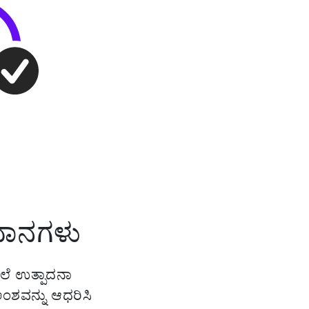
ಿಧಾನಗಳು
ಲೆ ಉತ್ಪಾದನಾ
್ ಅಂಶವನ್ನು ಆಧರಿಸಿ