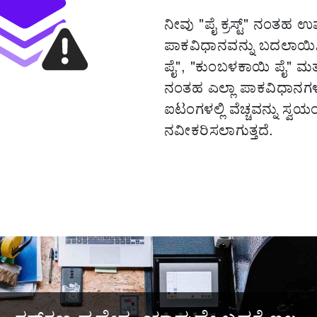
ನೀವು "ಪೈ ಕ್ರಸ್ಟ್" ನಂತಹ ಉ
ಪಾಕವಿಧಾನವನ್ನು ಬದಲಾಯಿ
ಪೈ", "ಕುಂಬಳಕಾಯಿ ಪೈ" ಮತ್ತು 
ನಂತಹ ಎಲ್ಲಾ ಪಾಕವಿಧಾನಗಳ
ಐಟಂಗಳಲ್ಲಿ ವೆಚ್ಚವನ್ನು ಸ್ವ
ನವೀಕರಿಸಲಾಗುತ್ತದೆ.