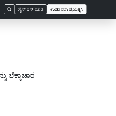
ಸೈನ್ ಇನ್ ಮಾಡಿ
ಉಚಿತವಾಗಿ ಪ್ರಯತ್ನಿಸಿ
ನು ಲೆಕ್ಕಾಚಾರ