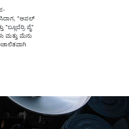
ಪ-
ಸಿದಾಗ, "ಆಪಲ್
"ಬ್ಲೂಬೆರ್ರಿ ಪೈ"
ು ಮತ್ತು ಮೆನು
ಯಂಚಾಲಿತವಾಗಿ