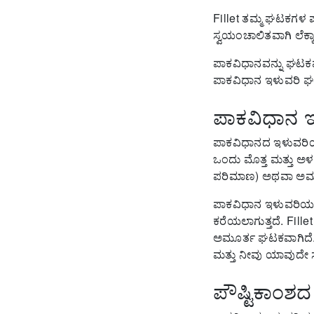
Fillet ತಮ್ಮ ಘಟಕಗಳ ಪ
ಸ್ವಯಂಚಾಲಿತವಾಗಿ ಲೆಕ್ಕ
ಪಾಕವಿಧಾನವನ್ನು ಘಟಕ
ಪಾಕವಿಧಾನ ಇಳುವರಿ ಘಟ
ಪಾಕವಿಧಾನ 
ಪಾಕವಿಧಾನದ ಇಳುವರಿಯು
ಒಂದು ಮೊತ್ತ ಮತ್ತು ಅ
ಪರಿಮಾಣ) ಅಥವಾ ಅಮ
ಪಾಕವಿಧಾನ ಇಳುವರಿಯ
ಕರೆಯಲಾಗುತ್ತದೆ.
Fille
ಅಮೂರ್ತ ಘಟಕವಾಗಿದೆ
ಮತ್ತು ನೀವು ಯಾವುದೇ 
ಪೌಷ್ಟಿಕಾಂಶದ