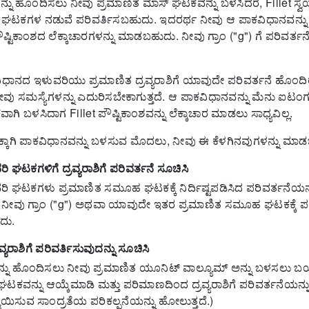
ನು ಹೊಂದಿಸಲು ನೀವು ಪ್ರಮಾಣಿತ ಮಾಸ್ ಘಟಕವನ್ನು ಬಳಸಿದರೆ, Fillet ಸ್
ಿಯ ಘಟಕಗಳ ನಡುವೆ ಪರಿವರ್ತಿಸಬಹುದು.
ಇದರರ್ಥ ನೀವು ಆ ಪಾಕವಿಧಾನವನ್ನ
ೌಷ್ಟಿಕಾಂಶದ ಲೆಕ್ಕಾಚಾರಗಳನ್ನು ಮಾಡಬಹುದು.
ನೀವು ಗ್ರಾಂ ("g") ಗೆ ಪರಿವರ್ತನ
ಿಧಾನದ ಇಳುವರಿಯು ಪ್ರಮಾಣಿತ ದ್ರವ್ಯರಾಶಿಗೆ ಯಾವುದೇ ಪರಿವರ್ತನೆ ಹೊ
ವು ಸಮಸ್ಯೆಗಳನ್ನು ಎದುರಿಸಬೇಕಾಗುತ್ತದೆ. ಆ ಪಾಕವಿಧಾನವನ್ನು ಮೆನು ಐಟಂ
ಗಿ ಬಳಸಿದಾಗ Fillet ಪೌಷ್ಟಿಕಾಂಶವನ್ನು ಲೆಕ್ಕಾಚಾರ ಮಾಡಲು ಸಾಧ್ಯವಿಲ್ಲ.
ಾರಕ್ಕಾಗಿ ಪಾಕವಿಧಾನವನ್ನು ಬಳಸುವ ಮೊದಲು, ನೀವು ಈ ಕೆಳಗಿನವುಗಳನ್ನು ಮಾಡ
 ಘಟಕಗಳಿಗೆ ದ್ರವ್ಯರಾಶಿಗೆ ಪರಿವರ್ತನೆ ಸೂಚಿಸಿ
ಿ ಘಟಕಗಳು ಪ್ರಮಾಣಿತ ಸಮೂಹ ಘಟಕಕ್ಕೆ ನಿರ್ದಿಷ್ಟಪಡಿಸಿದ ಪರಿವರ್ತನೆಯನ
ನೀವು ಗ್ರಾಂ ("g") ಅಥವಾ ಯಾವುದೇ ಇತರ ಪ್ರಮಾಣಿತ ಸಮೂಹ ಘಟಕಕ್ಕೆ ಪರ
ುದು.
್ಯರಾಶಿಗೆ ಪರಿವರ್ತಿಸುವುದನ್ನು ಸೂಚಿಸಿ
ನ್ನು ಹೊಂದಿಸಲು ನೀವು ಪ್ರಮಾಣಿತ ಯೂನಿಟ್ ವಾಲ್ಯೂಮ್ ಅನ್ನು ಬಳಸಲು ಬಯಸ
ಘಟಕವನ್ನು ಆಯ್ಕೆಮಾಡಿ ಮತ್ತು ಪರಿಮಾಣದಿಂದ ದ್ರವ್ಯರಾಶಿಗೆ ಪರಿವರ್ತನೆಯನ್ನು ನ
ವಯಿಸುವ ಸಾಂದ್ರತೆಯ ಪರಿಕಲ್ಪನೆಯನ್ನು ಹೋಲುತ್ತದೆ.)