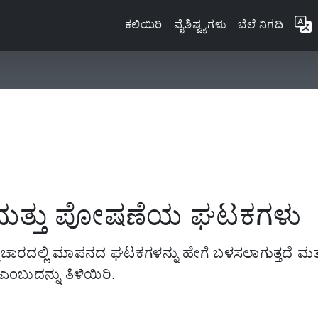
ಕಲಿಯಿರಿ
ವೈಶಿಷ್ಟ್ಯಗಳು
ಬೆಲೆ ನಿಗದಿ
ತ್ತು ಪೋಷಣೆಯ ಘಟಕಗಳು
ಕಾಚಾರದಲ್ಲಿ ಮಾಪನದ ಘಟಕಗಳನ್ನು ಹೇಗೆ ಬಳಸಲಾಗುತ್ತದೆ ಮತ್ತ
 ಎಂಬುದನ್ನು ತಿಳಿಯಿರಿ.