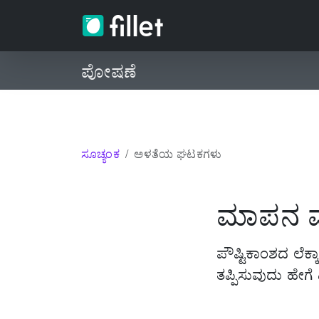
ಪೋಷಣೆ
ಸೂಚ್ಯಂಕ
ಅಳತೆಯ ಘಟಕಗಳು
ಮಾಪನ ಮ
ಪೌಷ್ಟಿಕಾಂಶದ ಲೆಕ್
ತಪ್ಪಿಸುವುದು ಹೇಗೆ