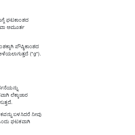
ಗ್ಗೆ ಘಟಕಾಂಶದ
ಥವಾ ಅಮೂರ್ತ
ಕ್ಕಾಗಿ ಪೌಷ್ಠಿಕಾಂಶದ
ಅಳೆಯಲಾಗುತ್ತದೆ ("g").
್ತನೆಯನ್ನು
ಗಿ ಲೆಕ್ಕಾಚಾರ
ತ್ತದೆ.
ಕವನ್ನು ಬಳಸಿದರೆ ನೀವು
 ಒಂದು ಘಟಕವಾಗಿ