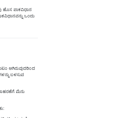
ನೀವು ಹೊಸ ಪಾಕವಿಧಾನ
ಾಕವಿಧಾನವನ್ನು ಒಂದು
ಐಟಂ ಆಗಿರುವುದರಿಂದ
ಳನ್ನು ಬಳಸುವ
ಾಹರಣೆಗೆ ಮೆನು
ು: