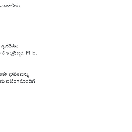
ು ಮಾಡಬೇಕು:
ಷ್ಟಪಡಿಸಿದ
 ಇಲ್ಲದಿದ್ದರೆ, Fillet
ೂರ್ತ ಘಟಕವನ್ನು
ೆನು ಐಟಂಗಳೊಂದಿಗೆ