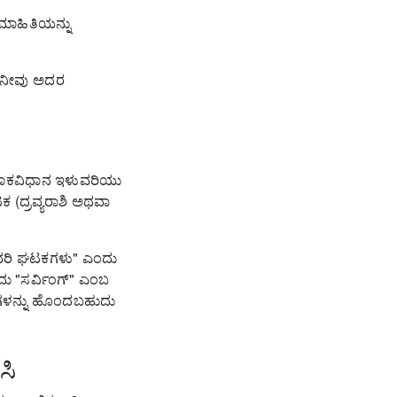
ಮಾಹಿತಿಯನ್ನು
 ನೀವು ಅದರ
 ಪಾಕವಿಧಾನ ಇಳುವರಿಯು
(ದ್ರವ್ಯರಾಶಿ ಅಥವಾ
ವರಿ ಘಟಕಗಳು" ಎಂದು
ದು "ಸರ್ವಿಂಗ್" ಎಂಬ
ಗಳನ್ನು ಹೊಂದಬಹುದು
ಸಿ