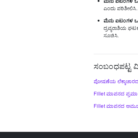
ಮೆನು ಐಟಂಗಳ ಒಳ
ಎಂದು ಪರಿಶೀಲಿಸಿ. ಇ
ಮೆನು ಐಟಂಗಳ ಒ
ದ್ರವ್ಯರಾಶಿಯ ಘಟಕಕ
ಸೂಚಿಸಿ.
ಸಂಬಂಧಪಟ್ಟ 
ಪೋಷಣೆಯ ಲೆಕ್ಕಾಚಾರದಲ್
Fillet ಮಾಪನದ ಪ್ರಮ
Fillet ಮಾಪನದ ಅಮೂ