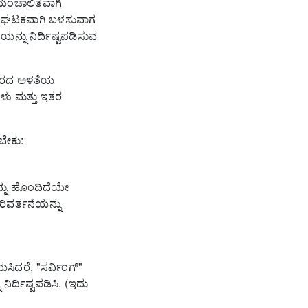
ವಯಂಚಾಲಿತವಾಗಿ
ು ಘಟಕವಾಗಿ ಬಳಸುವಾಗ
ೆಯನ್ನು ನಿರ್ದಿಷ್ಟಪಡಿಸುವ
ಂದಿರದ ಅಳತೆಯ
ಗಳು ಮತ್ತು ಇತರ
ಬೇಕು:
್ನು ಹೊಂದಿದೆಯೇ
ಿವರ್ತನೆಯನ್ನು
ಿದರೆ, "ಸರ್ವಿಂಗ್"
ಿರ್ದಿಷ್ಟಪಡಿಸಿ.
(ಇದು