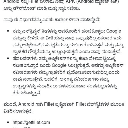
Android ನಲ್ಲಿ Fillet ಬಳಸಲು ನೀವು APK (Android ಪ್ಯಾಕೇಜ್ ಕಿಟ್)
ಅನ್ನು ಡೌನ್‌ಲೋಡ್ ಮಾಡಿ ಮತ್ತು ಸ್ಥಾಪಿಸಬೇಕು.
ನಾವು ಈ ನಿರ್ಧಾರವನ್ನು ಎರಡು ಕಾರಣಗಳಿಗಾಗಿ ಮಾಡಿದ್ದೇವೆ:
ನಮ್ಮ ಎನ್‌ಕ್ರಿಪ್ಶನ್ ಕೀಗಳನ್ನು ಅವರೊಂದಿಗೆ ಹಂಚಿಕೊಳ್ಳಲು Google
ನಮ್ಮನ್ನು ಕೇಳಿದೆ. ಈ ನೀತಿಯನ್ನು ನಾವು ಒಪ್ಪುವುದಿಲ್ಲ ಏಕೆಂದರೆ ಇದು
ನಮ್ಮ ಅಪ್ಲಿಕೇಶನ್‌ನ ಸುರಕ್ಷತೆಯನ್ನು ದುರ್ಬಲಗೊಳಿಸುತ್ತದೆ ಮತ್ತು ನಮ್ಮ
ಗ್ರಾಹಕರ ಗೌಪ್ಯತೆಯನ್ನು ಉಲ್ಲಂಘಿಸುತ್ತದೆ ಎಂದು ನಾವು ನಂಬುತ್ತೇವೆ.
ಡೆವಲಪರ್‌ಗಳು ತಮ್ಮ ಅಪ್ಲಿಕೇಶನ್‌ಗಳನ್ನು ಕಠಿಣ ವೇಳಾಪಟ್ಟಿಯಲ್ಲಿ
ನವೀಕರಿಸುತ್ತಾರೆ ಎಂದು Google ನಿರೀಕ್ಷಿಸುತ್ತದೆ. ಅನಗತ್ಯ ಅಪ್ಲಿಕೇಶನ್
ನವೀಕರಣಗಳು ನಮ್ಮ ಗ್ರಾಹಕರಿಗೆ ಪ್ರಯೋಜನವಾಗುವುದಿಲ್ಲ ಎಂದು
ನಾವು ನಂಬುತ್ತೇವೆ. ಬದಲಿಗೆ, ಅನಗತ್ಯ ನವೀಕರಣಗಳು ನಮ್ಮ
ಉತ್ಪನ್ನಗಳನ್ನು ಸುಧಾರಿಸಲು ಬಳಸಬಹುದಾದ ಸಂಪನ್ಮೂಲಗಳನ್ನು
ತೆಗೆದುಕೊಳ್ಳುತ್ತವೆ.
ಮುಂದೆ, Android ಗಾಗಿ Fillet ಪ್ರತ್ಯೇಕವಾಗಿ Fillet ವೆಬ್‌ಸೈಟ್‌ಗಳ ಮೂಲಕ
ವಿತರಿಸಲಾಗುತ್ತದೆ:
https://getfillet.com