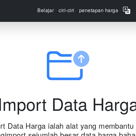
Belajar
ciri-ciri
penetapan harga
Import Data Harg
rt Data Harga ialah alat yang membantu
gimport sejumlah besar data harga baha