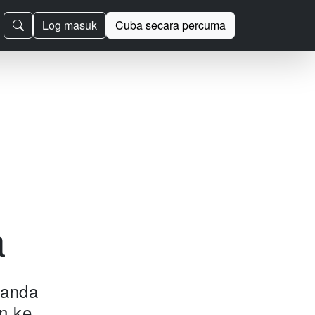
Log masuk
Cuba secara percuma
a
 anda
n ke