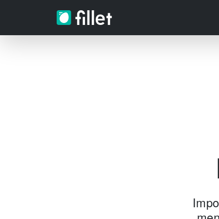
Impo
men