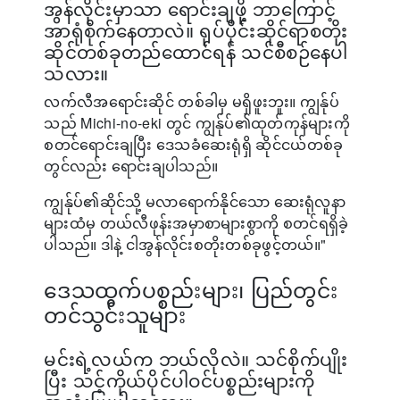
အွန်လိုင်းမှာသာ ရောင်းချဖို့ ဘာကြောင့်
အာရုံစိုက်နေတာလဲ။ ရုပ်ပိုင်းဆိုင်ရာစတိုး
ဆိုင်တစ်ခုတည်ထောင်ရန် သင်စီစဉ်နေပါ
သလား။
လက်လီအရောင်းဆိုင် တစ်ခါမှ မရှိဖူးဘူး။ ကျွန်ုပ်
သည် Michi-no-eki တွင် ကျွန်ုပ်၏ထုတ်ကုန်များကို
စတင်ရောင်းချပြီး ဒေသခံဆေးရုံရှိ ဆိုင်ငယ်တစ်ခု
တွင်လည်း ရောင်းချပါသည်။
ကျွန်ုပ်၏ဆိုင်သို့ မလာရောက်နိုင်သော ဆေးရုံလူနာ
များထံမှ တယ်လီဖုန်းအမှာစာများစွာကို စတင်ရရှိခဲ့
ပါသည်။ ဒါနဲ့ ငါအွန်လိုင်းစတိုးတစ်ခုဖွင့်တယ်။"
ဒေသထွက်ပစ္စည်းများ၊ ပြည်တွင်း
တင်သွင်းသူများ
မင်းရဲ့လယ်က ဘယ်လိုလဲ။ သင်စိုက်ပျိုး
ပြီး သင့်ကိုယ်ပိုင်ပါဝင်ပစ္စည်းများကို