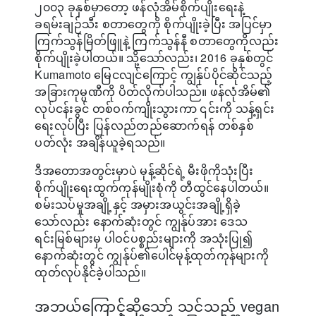
၂၀၀၃ ခုနှစ်မှာတော့ ဖန်လုံအိမ်စိုက်ပျိုးရေးနဲ့
ခရမ်းချဉ်သီး စတာတွေကို စိုက်ပျိုးခဲ့ပြီး အပြင်မှာ
ကြက်သွန်မြိတ်ဖြူနဲ့ ကြက်သွန်နီ စတာတွေကိုလည်း
စိုက်ပျိုးခဲ့ပါတယ်။ သို့သော်လည်း၊ 2016 ခုနှစ်တွင်
Kumamoto မြေငလျင်ကြောင့် ကျွန်ုပ်ပိုင်ဆိုင်သည့်
အခြားကုမ္ပဏီကို ပိတ်လိုက်ပါသည်။ ဖန်လုံအိမ်၏
လုပ်ငန်းခွင် တစ်ဝက်ကျိုးသွားကာ ၎င်းကို သန့်ရှင်း
ရေးလုပ်ပြီး ပြန်လည်တည်ဆောက်ရန် တစ်နှစ်
ပတ်လုံး အချိန်ယူခဲ့ရသည်။
ဒီအတောအတွင်းမှာပဲ မုန့်ဆိုင်ရဲ့ မီးဖိုကိုသုံးပြီး
စိုက်ပျိုးရေးထွက်ကုန်မျိုးစုံကို တီထွင်နေပါတယ်။
စမ်းသပ်မှုအချို့နှင့် အမှားအယွင်းအချို့ရှိခဲ့
သော်လည်း နောက်ဆုံးတွင် ကျွန်ုပ်အား ဒေသ
ရင်းမြစ်များမှ ပါဝင်ပစ္စည်းများကို အသုံးပြု၍
နောက်ဆုံးတွင် ကျွန်ုပ်၏ပေါင်မုန့်ထုတ်ကုန်များကို
ထုတ်လုပ်နိုင်ခဲ့ပါသည်။
အဘယ်ကြောင့်ဆိုသော် သင်သည် vegan