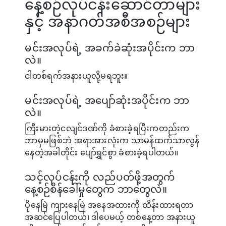
နေ့စဉ်လုပ်ငန်းဆောင်တာများ
နှင့် အနာဂတ်အစီအစဉ်များ
မင်းအလုပ်ရဲ့ အခက်ခဲဆုံးအပိုင်းက ဘာ
လဲ။
ငါတစ်ရက်အနားယူလို့မရဘူး။
မင်းအလုပ်ရဲ့ အပျော်ဆုံးအပိုင်းက ဘာ
လဲ။
ကြီးမားတဲ့ငလျင်ဒဏ်ကို ခံစားခဲ့ရပြီးကတည်းက
ဘာမှမဖြစ်ဘဲ အရာအားလုံးက သာမန်ထက်သာလွန်
နေတဲ့အခါတိုင်း ပျော်ရွှင်စွာ ခံစားခဲ့ရပါတယ်။
သင့်လုပ်ငန်းကို လည်ပတ်ဖို့အတွက်
နေ့စဉ်စိန်ခေါ်မှုတွေက ဘာတွေလဲ။
ပိုနေမြဲ ကျားနေမြဲ အနေအထားကို ထိန်းထားရတာ
အဆင်ပြေပါတယ်၊ ဒါပေမယ့် တစ်နေ့တာ အနားယူ