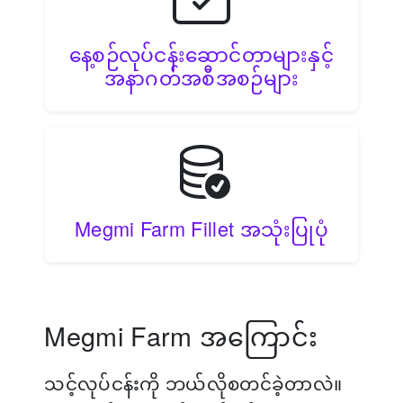
နေ့စဉ်လုပ်ငန်းဆောင်တာများနှင့်
အနာဂတ်အစီအစဉ်များ
Megmi Farm Fillet အသုံးပြုပုံ
Megmi Farm အကြောင်း
သင့်လုပ်ငန်းကို ဘယ်လိုစတင်ခဲ့တာလဲ။