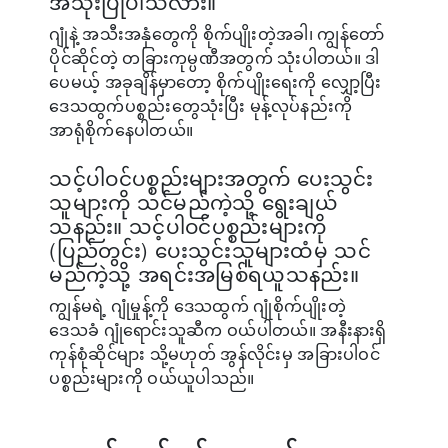
အသုံးပြုပါသလား။
ဂျုံနဲ့ အသီးအနှံတွေကို စိုက်ပျိုးတဲ့အခါ၊ ကျွန်တော်
ပိုင်ဆိုင်တဲ့ တခြားကုမ္ပဏီအတွက် သုံးပါတယ်။ ဒါ
ပေမယ့် အခုချိန်မှာတော့ စိုက်ပျိုးရေးကို လျှော့ပြီး
ဒေသထွက်ပစ္စည်းတွေသုံးပြီး မုန့်လုပ်နည်းကို
အာရုံစိုက်နေပါတယ်။
သင့်ပါဝင်ပစ္စည်းများအတွက် ပေးသွင်း
သူများကို သင်မည်ကဲ့သို့ ရွေးချယ်
သနည်း။ သင့်ပါဝင်ပစ္စည်းများကို
(ပြည်တွင်း) ပေးသွင်းသူများထံမှ သင်
မည်ကဲ့သို့ အရင်းအမြစ်ရယူသနည်း။
ကျွန်မရဲ့ ဂျုံမှုန့်ကို ဒေသထွက် ဂျုံစိုက်ပျိုးတဲ့
ဒေသခံ ဂျုံရောင်းသူဆီက ဝယ်ပါတယ်။ အနီးနားရှိ
ကုန်စုံဆိုင်များ သို့မဟုတ် အွန်လိုင်းမှ အခြားပါဝင်
ပစ္စည်းများကို ဝယ်ယူပါသည်။