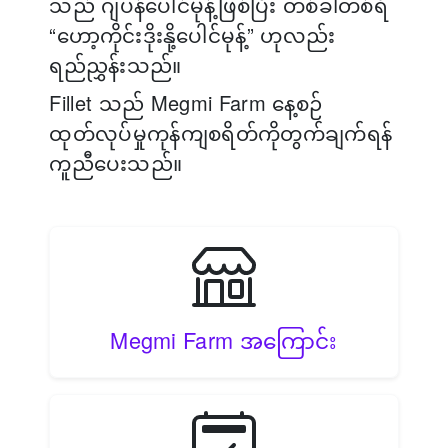
သည် ဂျပန်ပေါင်မုန့်ဖြစ်ပြီး တစ်ခါတစ်ရံ
“ဟော့ကိုင်းဒိုးနို့ပေါင်မုန့်” ဟုလည်း
ရည်ညွှန်းသည်။
Fillet သည် Megmi Farm နေ့စဉ်
ထုတ်လုပ်မှုကုန်ကျစရိတ်ကိုတွက်ချက်ရန်
ကူညီပေးသည်။
Megmi Farm အကြောင်း