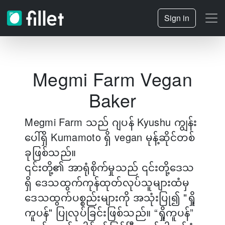
Sign in
Megmi Farm Vegan
Baker
Megmi Farm သည် ဂျပန် Kyushu ကျွန်း
ပေါ်ရှိ Kumamoto ရှိ vegan မုန့်ဆိုင်တစ်
ခုဖြစ်သည်။
၎င်းတို့၏ အာရုံစိုက်မှုသည် ၎င်းတို့ဒေသ
ရှိ ဒေသထွက်ကုန်ထုတ်လုပ်သူများထံမှ
ဒေသထွက်ပစ္စည်းများကို အသုံးပြု၍ "ရှို
ကူပန်" ပြုလုပ်ခြင်းဖြစ်သည်။ “ရှိုကူပန်”