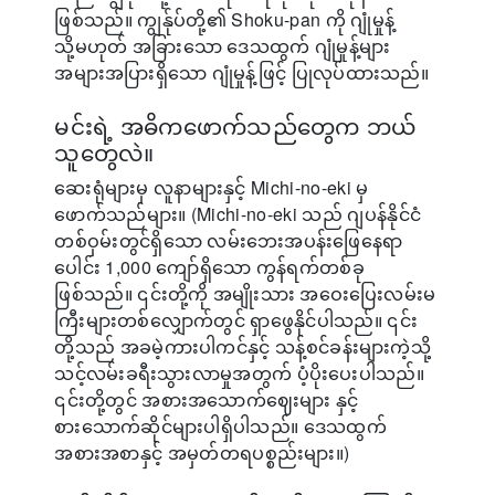
ဖြစ်သည်။ ကျွန်ုပ်တို့၏ Shoku-pan ကို ဂျုံမှုန့်
သို့မဟုတ် အခြားသော ဒေသထွက် ဂျုံမှုန့်များ
အများအပြားရှိသော ဂျုံမှုန့်ဖြင့် ပြုလုပ်ထားသည်။
မင်းရဲ့ အဓိကဖောက်သည်တွေက ဘယ်
သူတွေလဲ။
ဆေးရုံများမှ လူနာများနှင့် Michi-no-eki မှ
ဖောက်သည်များ။ (Michi-no-eki သည် ဂျပန်နိုင်ငံ
တစ်ဝှမ်းတွင်ရှိသော လမ်းဘေးအပန်းဖြေနေရာ
ပေါင်း 1,000 ကျော်ရှိသော ကွန်ရက်တစ်ခု
ဖြစ်သည်။ ၎င်းတို့ကို အမျိုးသား အဝေးပြေးလမ်းမ
ကြီးများတစ်လျှောက်တွင် ရှာဖွေနိုင်ပါသည်။ ၎င်း
တို့သည် အခမဲ့ကားပါကင်နှင့် သန့်စင်ခန်းများကဲ့သို့
သင့်လမ်းခရီးသွားလာမှုအတွက် ပံ့ပိုးပေးပါသည်။
၎င်းတို့တွင် အစားအသောက်ဈေးများ နှင့်
စားသောက်ဆိုင်များပါရှိပါသည်။ ဒေသထွက်
အစားအစာနှင့် အမှတ်တရပစ္စည်းများ။)