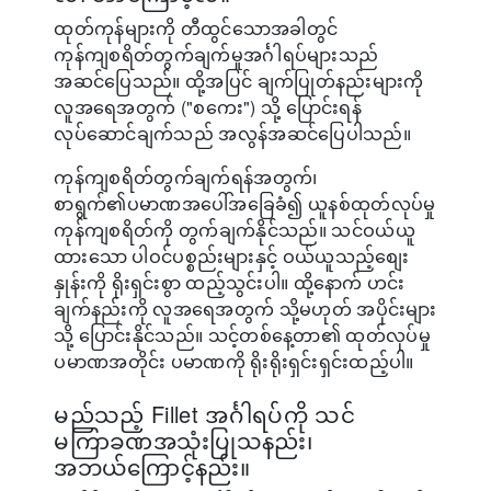
ထုတ်ကုန်များကို တီထွင်သောအခါတွင်
ကုန်ကျစရိတ်တွက်ချက်မှုအင်္ဂါရပ်များသည်
အဆင်ပြေသည်။ ထို့အပြင် ချက်ပြုတ်နည်းများကို
လူအရေအတွက် ("စကေး") သို့ ပြောင်းရန်
လုပ်ဆောင်ချက်သည် အလွန်အဆင်ပြေပါသည်။
ကုန်ကျစရိတ်တွက်ချက်ရန်အတွက်၊
စာရွက်၏ပမာဏအပေါ်အခြေခံ၍ ယူနစ်ထုတ်လုပ်မှု
ကုန်ကျစရိတ်ကို တွက်ချက်နိုင်သည်။ သင်ဝယ်ယူ
ထားသော ပါဝင်ပစ္စည်းများနှင့် ဝယ်ယူသည့်စျေး
နှုန်းကို ရိုးရှင်းစွာ ထည့်သွင်းပါ။ ထို့နောက် ဟင်း
ချက်နည်းကို လူအရေအတွက် သို့မဟုတ် အပိုင်းများ
သို့ ပြောင်းနိုင်သည်။ သင့်တစ်နေ့တာ၏ ထုတ်လုပ်မှု
ပမာဏအတိုင်း ပမာဏကို ရိုးရိုးရှင်းရှင်းထည့်ပါ။
မည်သည့် Fillet အင်္ဂါရပ်ကို သင်
မကြာခဏအသုံးပြုသနည်း၊
အဘယ်ကြောင့်နည်း။