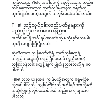
ကျွန်ုပ်သည် Yield အင်္ဂါရပ်ကို နေ့တိုင်းသုံးပါသည်။
တစ်နေ့တာအတွက် ထုတ်လုပ်မှုကုန်ကျစရိတ်ကို
တွက်ချက်ပေးတဲ့အတွက် အလွန်အသုံးဝင်ပါတယ်။
Fillet သင့်လုပ်ငန်းလည်ပတ်မှုများကို
မည်သို့တိုးတက်စေသနည်း။
အက်ပ်ပေါ်ရှိ အင်္ဂါရပ်အားလုံးကို မသုံးနိုင်သေးပါ။
သူတို့ အများကြီးရှိတယ်။
ဆိုလိုတာက ကျွန်တော်တို့ရဲ့ ထုတ်ကုန်တွေရဲ့
အရည်အသွေးကို တည်ငြိမ်အောင် ကူညီပေးတဲ့
တခြားဝန်ထမ်းတွေနဲ့ ချက်ပြုတ်နည်းတွေကို မျှဝေ
ပါတယ်။
Fillet သည် ယခုအခါ ကျွန်ုပ်တို့အတွက် မရှိမဖြစ်
လိုအပ်ပါသည်။ ကျွန်ုပ်တို့သည် အင်္ဂါရပ်အားလုံးကို
အသုံးပြုရန် လုပ်ဆောင်နေပါသည်။ ကျေးဇူးတင်
ပါသည်!