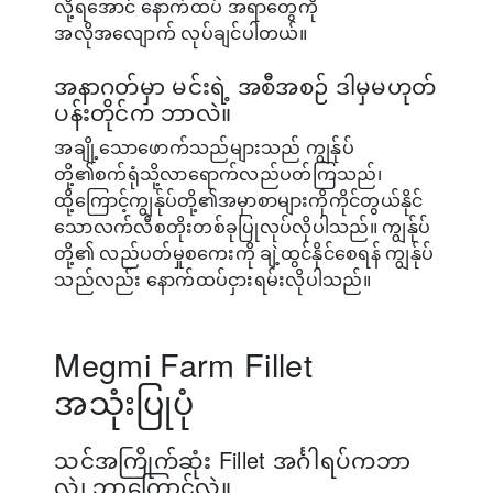
လို့ရအောင် နောက်ထပ် အရာတွေကို
အလိုအလျောက် လုပ်ချင်ပါတယ်။
အနာဂတ်မှာ မင်းရဲ့ အစီအစဉ် ဒါမှမဟုတ်
ပန်းတိုင်က ဘာလဲ။
အချို့သောဖောက်သည်များသည် ကျွန်ုပ်
တို့၏စက်ရုံသို့လာရောက်လည်ပတ်ကြသည်၊
ထို့ကြောင့်ကျွန်ုပ်တို့၏အမှာစာများကိုကိုင်တွယ်နိုင်
သောလက်လီစတိုးတစ်ခုပြုလုပ်လိုပါသည်။ ကျွန်ုပ်
တို့၏ လည်ပတ်မှုစကေးကို ချဲ့ထွင်နိုင်စေရန် ကျွန်ုပ်
သည်လည်း နောက်ထပ်ငှားရမ်းလိုပါသည်။
Megmi Farm Fillet
အသုံးပြုပုံ
သင်အကြိုက်ဆုံး Fillet အင်္ဂါရပ်ကဘာ
လဲ၊ ဘာကြောင့်လဲ။