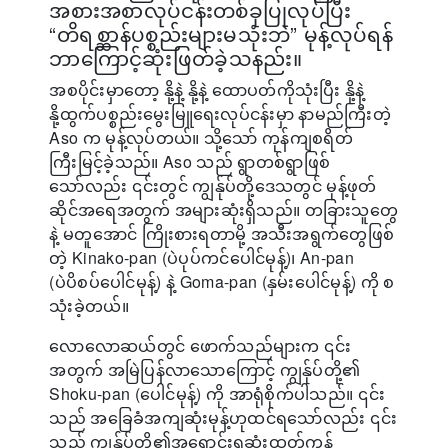
အစားအစာလုပ်ငန်းတစ်ခုပြုလုပ်ပြီး
“တိရစ္ဆာန်ပစ္စည်းများမသုံးဘဲ” မုန့်လုပ်ရန်
ဘာကြောင့်ဆုံးဖြတ်ခဲ့သနည်း။
အစပိုင်းမှာတော့ နို့နဲ့ နို့နဲ့ ထောပတ်ကိုသုံးပြီး နို့နဲ့
နို့ထွက်ပစ္စည်းမွေးမြူရေးလုပ်ငန်းမှာ နာမည်ကြီးတဲ့
Aso က မုန့်လုပ်တယ်။ သို့သော် ကုန်ကျစရိတ်
ကြီးမြင့်ခဲ့သည်။ Aso သည် ရွာတစ်ရွာဖြစ်
သော်လည်း ၎င်းတွင် ကျွန်ုပ်တို့ဒေသတွင် မုန့်ဖုတ်
ဆိုင်အရေအတွက် အများဆုံးရှိသည်။ တခြားသူတွေ
နဲ့ မတူအောင် ကြိုးစားရတာမို့ အသီးအရွက်တွေဖြစ်
တဲ့ Kinako-pan (ပဲပုပ်ကင်ပေါင်မုန့်)၊ An-pan
(ပဲပိစပ်ပေါင်မုန့်) နဲ့ Goma-pan (နှမ်းပေါင်မုန့်) ကို စ
သုံးခဲ့တယ်။
လောလောဆယ်တွင် ဖောက်သည်များက ၎င်း
အတွက် အမြဲပြန်လာသောကြောင့် ကျွန်ုပ်တို့၏
Shoku-pan (ပေါင်မုန့်) ကို အာရုံစိုက်ပါသည်။ ၎င်း
သည် အခြေခံအကျဆုံးမုန့်ဟုထင်ရသော်လည်း ၎င်း
သည် ကျွန်ုပ်တို့၏အရောင်းရဆုံးထုတ်ကုန်