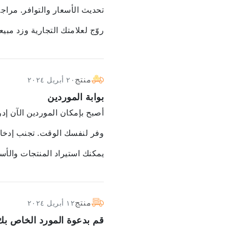
تحديث الأسعار والتوافر. مرا
روّج لعلامتك التجارية وزد مبيعات
منتج
٢٠ أبريل ٢٠٢٤
بوابة الموردين
أصبح بإمكان الموردين الآن إد
وفر لنفسك الوقت. تجنب إدخال ا
يمكنك استيراد المنتجات والأس
منتج
١٢ أبريل ٢٠٢٤
قم بدعوة المورد الخاص بك إلى 