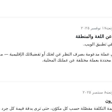
نت
١٧ نوفمبر ٢٠٢٥
 اللغة والمنطقة
 في تطبيق الويب.
EU أو USD أو JPY أو أي عملة مدعومة بصرف النظر عن لغتك أو تفضيلاتك الإقليمي
محددة بعملة مختلفة عن عملتك المحلية.
نت
٨ سبتمبر ٢٠٢٥
زون
ة التكلفة مفصّلة حسب كل مكوّن، حتى ترى بدقة قيمة كل جرد 