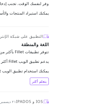
وفر لنفسك الوقت. تجنب إدخال ا
يمكنك استيراد المنتجات والأس
التطبيق على شبكة الإنتر
اللغة والمنطقة
تتوفر تطبيقات Fillet بأكثر من 50 لغة، من العربية إلى السويدية، وعلى أنظمة iOS وAndroid والويب.
يدعم تطبيق الويب Fillet أكثر من 500 مجموعة من اللغات والمناطق.
يمكنك استخدام تطبيق الويب Fillet باللغة المحلية التي تريدها، حتى إذا كانت لغتك تنطبق على مناطق متعددة.
يتعلم أكثر
IOS و IPADOS
٢١ ديسمبر ٢٠٢٣