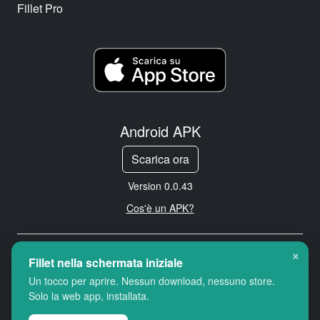
Fillet Pro
Android APK
Scarica ora
Version 0.0.43
Cos'è un APK?
×
Copyright © 2026 Cityredbird
Fillet nella schermata iniziale
Location Services Ltd. All rights
Un tocco per aprire. Nessun download, nessuno store.
reserved.
Solo la web app, installata.