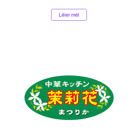
Léier méi