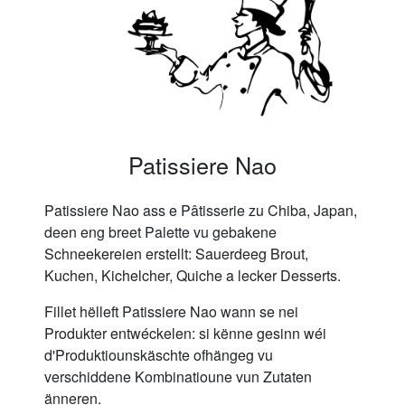
Patissiere Nao
Patissiere Nao ass e Pâtisserie zu Chiba, Japan,
deen eng breet Palette vu gebakene
Schneekereien erstellt: Sauerdeeg Brout,
Kuchen, Kichelcher, Quiche a lecker Desserts.
Fillet hëlleft Patissiere Nao wann se nei
Produkter entwéckelen: si kënne gesinn wéi
d'Produktiounskäschte ofhängeg vu
verschiddene Kombinatioune vun Zutaten
änneren.