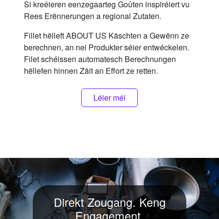
Si kreéieren eenzegaarteg Goûten inspiréiert vu
Rees Erënnerungen a regional Zutaten.
Fillet hëlleft ABOUT US Käschten a Gewënn ze
berechnen, an nei Produkter séier entwéckelen.
Filet schéissen automatesch Berechnungen
hëllefen hinnen Zäit an Effort ze retten.
Léier méi
Direkt Zougang. Keng
Engagement.