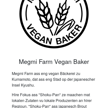
Megmi Farm Vegan Baker
Megmi Farm ass eng vegan Bäckerei zu
Kumamoto, dat ass eng Stad op der japanescher
Insel Kyushu.
Hire Fokus ass "Shoku-Pan" ze maachen mat
lokalen Zutaten vu lokale Produzenten an hirer
Regioun. "Shoku-Pan" ass japanesch Brout