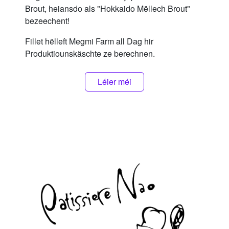
Brout, heiansdo als "Hokkaido Mëllech Brout"
bezeechent!
Fillet hëlleft Megmi Farm all Dag hir
Produktiounskäschte ze berechnen.
Léier méi