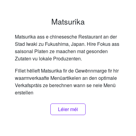
Matsurika
Matsurika ass e chinesesche Restaurant an der
Stad Iwaki zu Fukushima, Japan. Hire Fokus ass
saisonal Platen ze maachen mat gesonden
Zutaten vu lokale Produzenten.
Fillet hëlleft Matsurika fir de Gewënnmarge fir hir
waarmverkaafte Menüartikelen an den optimale
Verkafspräis ze berechnen wann se neie Menü
erstellen
Léier méi