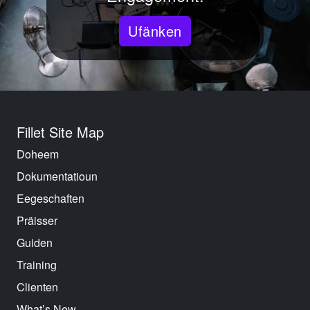
Ufänken
Fillet Site Map
Doheem
Dokumentatioun
Eegeschaften
Präisser
Guiden
Training
Clienten
What’s New