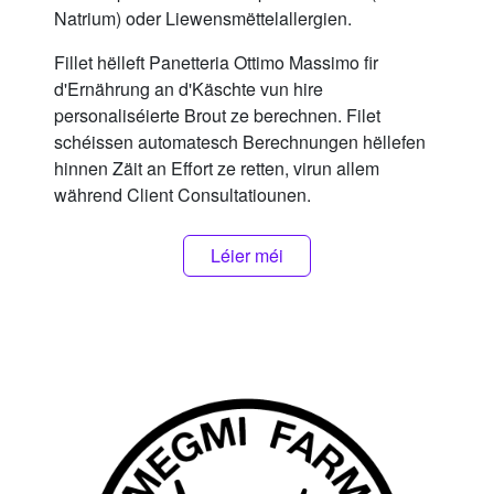
Natrium) oder Liewensmëttelallergien.
Fillet hëlleft Panetteria Ottimo Massimo fir
d'Ernährung an d'Käschte vun hire
personaliséierte Brout ze berechnen. Filet
schéissen automatesch Berechnungen hëllefen
hinnen Zäit an Effort ze retten, virun allem
während Client Consultatiounen.
Léier méi