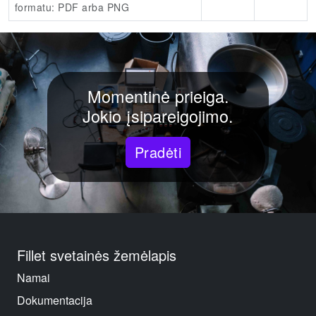
formatu:
PDF arba PNG
Momentinė prieiga.
Jokio įsipareigojimo.
Pradėti
Fillet svetainės žemėlapis
Namai
Dokumentacija