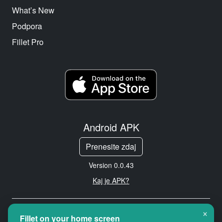
What’s New
Podpora
Fillet Pro
Android APK
Prenesite zdaj
Version 0.0.43
Kaj je APK?
×
Copyright © 2026 Cityredbird
Fillet on your home screen