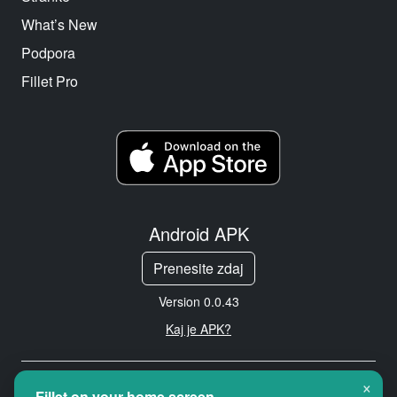
What’s New
Podpora
Fillet Pro
Android APK
Prenesite zdaj
Version 0.0.43
Kaj je APK?
×
Copyright © 2026 Cityredbird
Fillet on your home screen