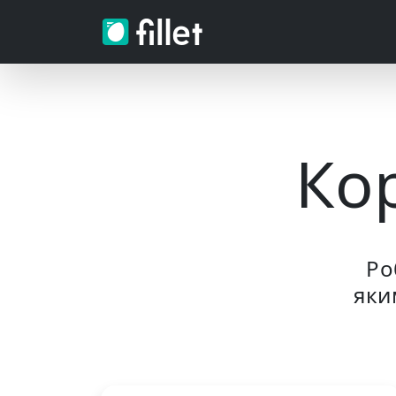
Ко
Ро
яки