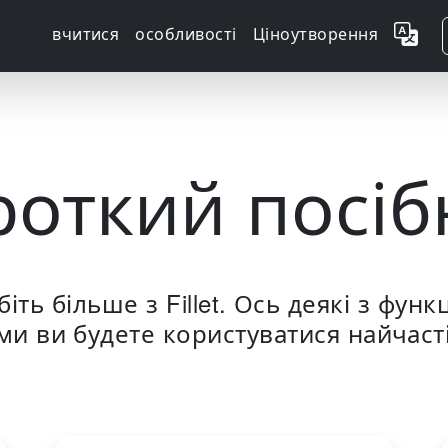
вчитися
особливості
Ціноутворення
роткий посіб
біть більше з Fillet. Ось деякі з функц
ми ви будете користуватися найчаст