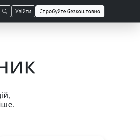
Увійти
Спробуйте безкоштовно
ник
ій,
іше.