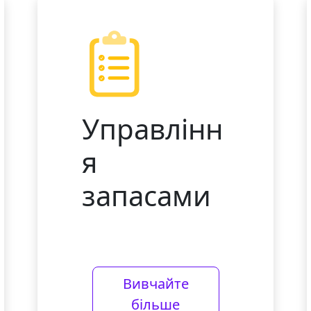
Управлінн
я
запасами
Вивчайте
більше