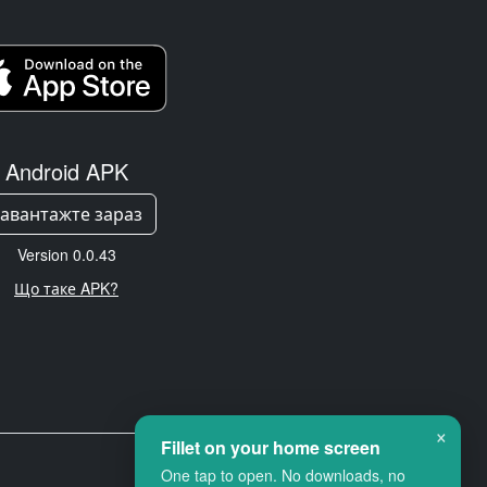
Android APK
авантажте зараз
Version 0.0.43
Що таке APK?
×
Fillet on your home screen
One tap to open. No downloads, no