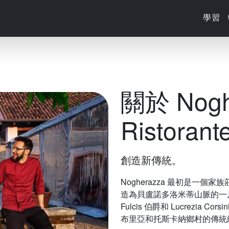
學習
關於 Nogh
Ristorant
創造新傳統。
Nogherazza 最初是一個家族莊園
造為貝盧諾多洛米蒂山脈的一片綠洲。 Mi
Fulcis 伯爵和 Lucrezia
布里亞和托斯卡納鄉村的傳統