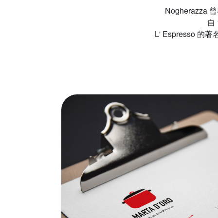
Nogheraz
自
L' Espress