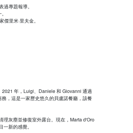
上發表過專題報導。
一。
濟學家傑里米·里夫金。
21 年，Luigi、Daniele 和 Giovanni 通過
 來擴大商務，這是一家歷史悠久的貝盧諾餐廳，該餐
灰塵並修復室外露台。現在，Marta d'Oro
目一新的感覺。