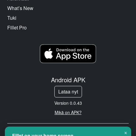
What’s New
Tuki
Fillet Pro
Android APK
Lataa nyt
Version 0.0.43
Mikä on APK?
×
Copyright © 2026 Cityredbird
Fillet on your home screen