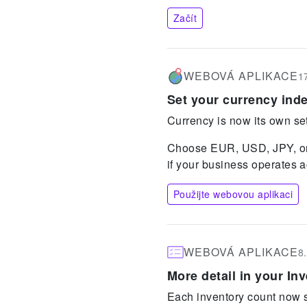
Začít
WEBOVÁ APLIKACE
1
Set your currency ind
Currency is now its own set
Choose EUR, USD, JPY, or 
if your business operates a
Použijte webovou aplikaci
WEBOVÁ APLIKACE
8
More detail in your In
Each inventory count now s