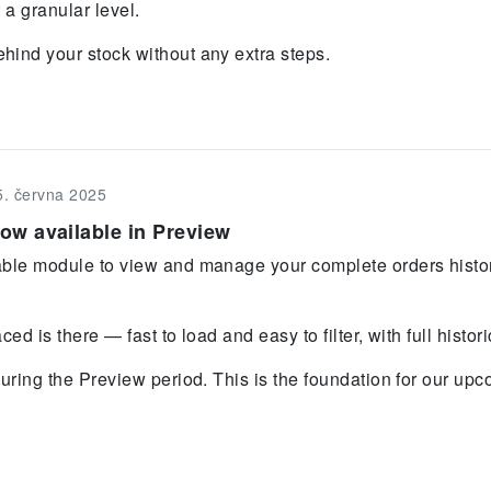
 a granular level.
ind your stock without any extra steps.
5. června 2025
w available in Preview
ble module to view and manage your complete orders history 
ed is there — fast to load and easy to filter, with full histor
during the Preview period. This is the foundation for our u