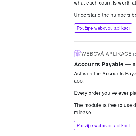
what each count is worth at
Understand the numbers beh
Použijte webovou aplikaci
WEBOVÁ APLIKACE
1
Accounts Payable — no
Activate the Accounts Paya
app.
Every order you’ve ever plac
The module is free to use 
release.
Použijte webovou aplikaci