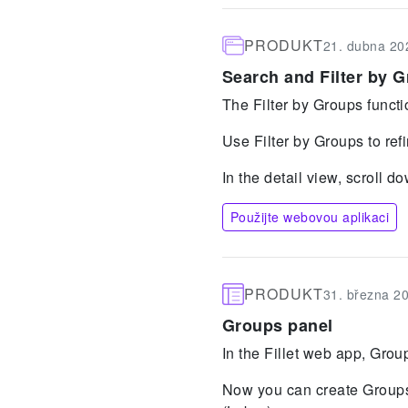
PRODUKT
21. dubna 20
Search and Filter by 
The Filter by Groups functi
Use Filter by Groups to ref
In the detail view, scroll d
Použijte webovou aplikaci
PRODUKT
31. března 2
Groups panel
In the Fillet web app, Gro
Now you can create Groups f