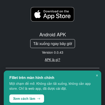
Android APK
Tải xuống ngay bây giờ
Version 0.0.43
APK là gì?
×
Copyright © 2026 Cityredbird
Fillet trên màn hình chính
Location Services Ltd. All rights
Một chạm để mở. Không cần tải xuống, không cần app
reserved.
store. Chỉ là web app, đã được cài đặt.
Xem cách làm