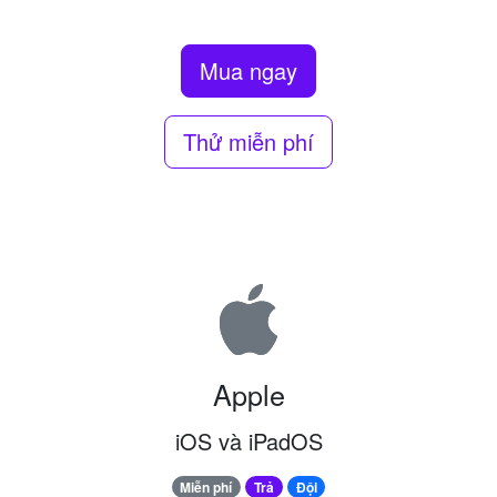
Mua ngay
Thử miễn phí
Apple
iOS và iPadOS
Miễn phí
Trả
Đội